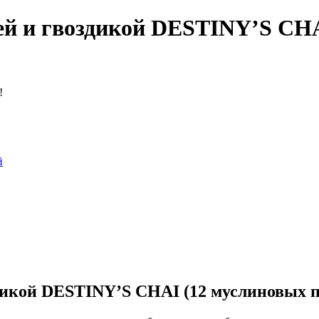
й и гвоздикой DESTINY’S CHA
!
й
икой DESTINY’S CHAI (12 муслиновых п