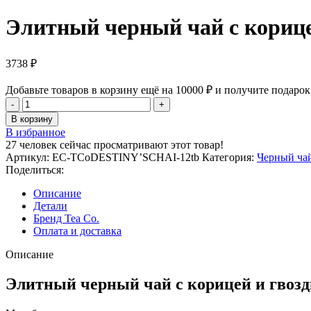
Элитный черный чай с корице
3738
₽
Добавьте товаров в корзину ещё на
10000
₽
и получите подарок
Количество
товара
В корзину
Элитный
В избранное
черный
27
человек сейчас просматривают этот товар!
чай
Артикул:
EC-TCoDESTINY’SCHAI-12tb
Категория:
Черный ча
с
Поделиться:
корицей
и
Описание
гвоздикой
Детали
DESTINY’S
Бренд Tea Co.
CHAI
Оплата и доставка
(12
муслиновых
Описание
пакетиков)
Элитный черный чай с корицей и гвозд