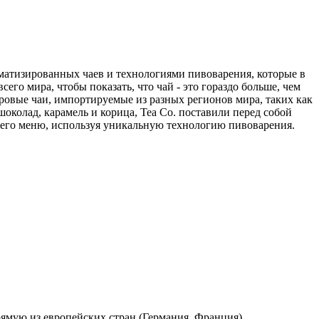
роматизированных чаев и технологиями пивоварения, которые в
его мира, чтобы показать, что чай - это гораздо больше, чем
ровые чаи, импортируемые из разных регионов мира, таких как
околад, карамель и корица, Tea Co. поставили перед собой
воего меню, используя уникальную технологию пивоварения.
ямую из европейских стран (Германия, Франция).