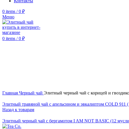
Контакты
0
items
/
0
₽
Меню
0
items
/
0
₽
Click to enlarge
Главная
Черный чай
Элитный черный чай с корицей и гвозди
Элитный травяной чай с апельсином и эвкалиптом COLD 911 
Назад к товарам
Элитный черный чай с бергамотом I AM NOT BASIC (12 мусл