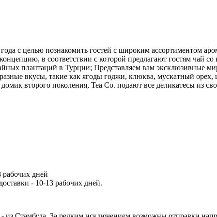
016 года с целью познакомить гостей с широким ассортиментом а
онцепцию, в соответствии с которой предлагают гостям чай со вс
 чайных плантаций в Турции; Представляем вам эксклюзивные ми
зные вкусы, такие как ягоды годжи, клюква, мускатный орех, ш
 домик второго поколения, Tea Co. подают все деликатесы из с
8 рабочих дней
доставки - 10-13 рабочих дней.
 - из Стамбула. За редким исключением возможны отправки напр