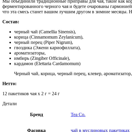
Мы объединили традиционные приправы для чая, такие как кор
ферментированного черного чая и будете очарованы гармонией 
что эта смесь станет вашим лучшим другом в зимние месяцы. Не
Состав:
черный чай (Camellia Sinensis),
корица (Cinnamomum Zeylanicum),
черный перец (Piper Nigrum),
гвоздика (Эжени кариофиллата),
ароматизаторы,
имбирь (Zingiber Officinale),
кардамон (Elettaria Cardamomum)
Черный чай, корица, черный перец, клевер, ароматизатор
Нетто:
12 пакетиков чая х 2 г = 24 г
Детали
Бренд
Tea Co.
Фасовка
чай в муслиновых пакетиках