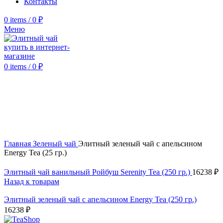
Контакты
0
items
/
0
₽
Меню
0
items
/
0
₽
Click to enlarge
Главная
Зеленый чай
Элитный зеленый чай с апельсином
Energy Tea (25 гр.)
Элитный чай ванильный Ройбуш Serenity Tea (250 гр.)
16238
₽
Назад к товарам
Элитный зеленый чай с апельсином Energy Tea (250 гр.)
16238
₽