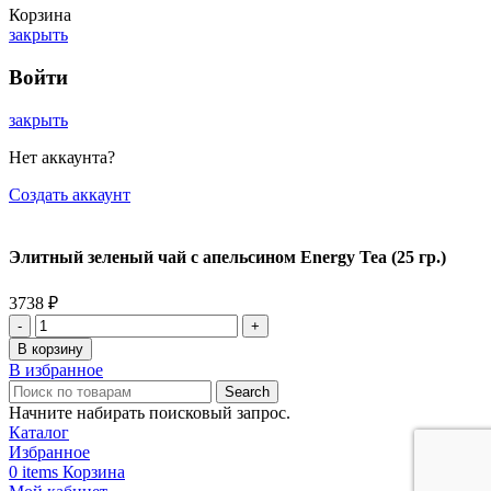
Корзина
закрыть
Войти
закрыть
Нет аккаунта?
Создать аккаунт
Элитный зеленый чай с апельсином Energy Tea (25 гр.)
3738
₽
Количество
товара
В корзину
Элитный
В избранное
зеленый
Search
чай
Начните набирать поисковый запрос.
с
Каталог
апельсином
Избранное
Energy
0
items
Корзина
Tea