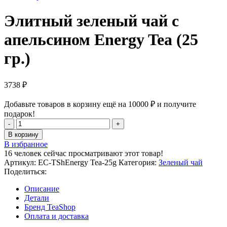
Элитный зеленый чай с
апельсином Energy Tea (25
гр.)
3738
₽
Добавьте товаров в корзину ещё на
10000
₽
и получите
подарок!
Количество
товара
В корзину
Элитный
В избранное
зеленый
16
человек сейчас просматривают этот товар!
чай
Артикул:
EC-TShEnergy Tea-25g
Категория:
Зеленый чай
с
Поделиться:
апельсином
Energy
Описание
Tea
Детали
(25
Бренд TeaShop
гр.)
Оплата и доставка