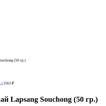
uchong (50 гр.)
.)
3563
₽
й Lapsang Souchong (50 гр.)