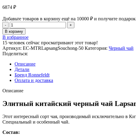
6874
₽
Добавьте товаров в корзину ещё на
10000
₽
и получите подарок
Количество
товара
В корзину
Элитный
В избранное
китайский
15
человек сейчас просматривают этот товар!
черный
Артикул:
EC-MTRLapsangSouchong-50
Категория:
Черный чай
чай
Поделиться:
Lapsang
Souchong
Описание
(50
Детали
гр.)
Бренд Ronnefeldt
Оплата и доставка
Описание
Элитный китайский черный чай Lapsang 
Этот интересный сорт чая, производимый исключительно в Кит
Специальный и особенный чай.
Состав: