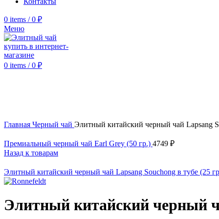
Контакты
0
items
/
0
₽
Меню
0
items
/
0
₽
Click to enlarge
Главная
Черный чай
Элитный китайский черный чай Lapsang So
Премиальный черный чай Earl Grey (50 гр.)
4749
₽
Назад к товарам
Элитный китайский черный чай Lapsang Souchong в тубе (25 гр
Элитный китайский черный ча