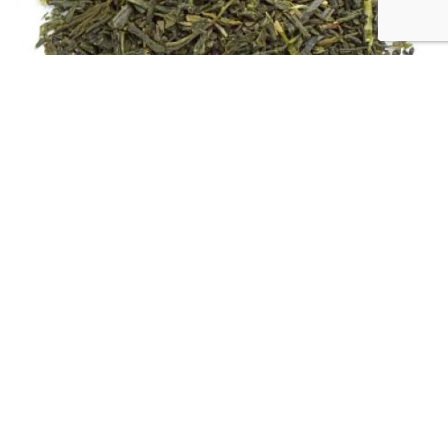
Элитный японский зеленый чай Сенча (100 гр.)
3938
₽
Количество
товара
В корзину
Элитный
В избранное
японский
Search
зеленый
Начните набирать поисковый запрос.
чай
Каталог
Сенча
Избранное
(100
0
items
Корзина
гр.)