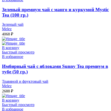
Зеленый премиум чай с манго и куркумой Mystic
Tea (100 гр.)
Зеленый чай
Melez
4068
₽
В корзину
Быстрый просмотр
В избранное
Имбирный чай с яблоками Sunny Tea премиум в
тубе (50 гр.)
Травяной и фруктовый чай
Melez
2688
₽
В корзину
Быстрый просмотр
В избранное