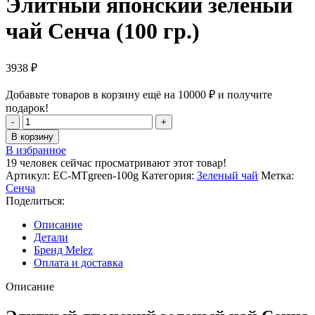
Элитный японский зеленый
чай Сенча (100 гр.)
3938
₽
Добавьте товаров в корзину ещё на
10000
₽
и получите
подарок!
Количество
товара
В корзину
Элитный
В избранное
японский
19
человек сейчас просматривают этот товар!
зеленый
Артикул:
EC-MTgreen-100g
Категория:
Зеленый чай
Метка:
чай
Сенча
Сенча
Поделиться:
(100
гр.)
Описание
Детали
Бренд Melez
Оплата и доставка
Описание