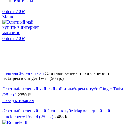
Контакты
0
items
/
0
₽
Меню
0
items
/
0
₽
Click to enlarge
Главная
Зеленый чай
Элитный зеленый чай с айвой и
имбирем в Ginger Twist (50 гр.)
Элитный зеленый чай с айвой и имбирем в тубе Ginger Twist
(25 гр.)
2350
₽
Назад к товарам
Элитный зеленый чай Сенча в тубе Мармеладный чай
Huckleberry Friend (25 гр.)
2488
₽