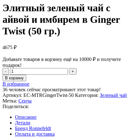
Элитный зеленый чай с
айвой и имбирем в Ginger
Twist (50 гр.)
4675
₽
Добавьте товаров в корзину ещё на
10000
₽
и получите
подарок!
Количество
товара
В корзину
Элитный
В избранное
зеленый
36
человек сейчас просматривают этот товар!
чай
Артикул:
EC-MTRGingerTwist-50
Категория:
Зеленый чай
с
Метка:
Сенча
айвой
Поделиться:
и
имбирем
Описание
в
Детали
Ginger
Бренд Ronnefeldt
Twist
Оплата и доставка
(50