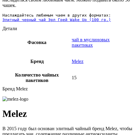
чашек.
Элитный черный чай Эрл Грей Wake Up (100 гр.)
Детали
чай в муслиновых
Фасовка
пакетиках
Бренд
Melez
Количество чайных
15
пакетиков
Бренд Melez
Melez
В 2015 году был основан элитный чайный бренд Melez, чтобы
предлагать чаи, содержащие различные антиоксиданты,