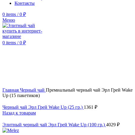
Контакты
0
items
/
0
₽
Меню
0
items
/
0
₽
New
Click to enlarge
Главная
Черный чай
Премиальный черный чай Эрл Грей Wake
Up (15 пакетиков)
Черный чай Эрл Грей Wake Up (25 гр.)
1361
₽
Назад к товарам
Элитный черный чай Эрл Грей Wake Up (100 гр.)
4029
₽