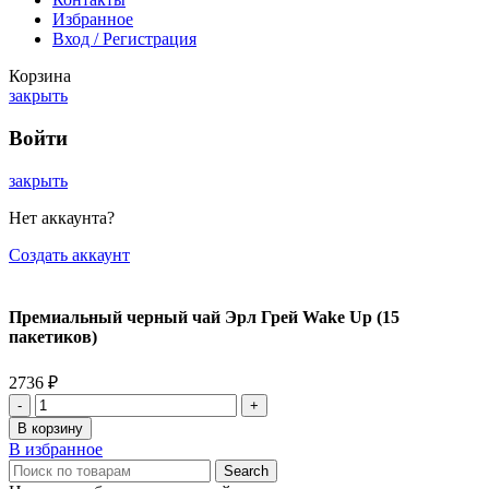
Избранное
Вход / Регистрация
Корзина
закрыть
Войти
закрыть
Нет аккаунта?
Создать аккаунт
Премиальный черный чай Эрл Грей Wake Up (15
пакетиков)
2736
₽
Количество
товара
В корзину
Премиальный
В избранное
черный
Search
чай