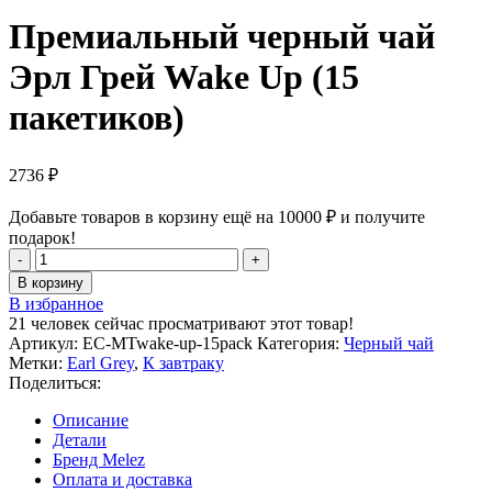
Премиальный черный чай
Эрл Грей Wake Up (15
пакетиков)
2736
₽
Добавьте товаров в корзину ещё на
10000
₽
и получите
подарок!
Количество
товара
В корзину
Премиальный
В избранное
черный
21
человек сейчас просматривают этот товар!
чай
Артикул:
EC-MTwake-up-15pack
Категория:
Черный чай
Эрл
Метки:
Earl Grey
,
К завтраку
Грей
Поделиться:
Wake
Up
Описание
(15
Детали
пакетиков)
Бренд Melez
Оплата и доставка