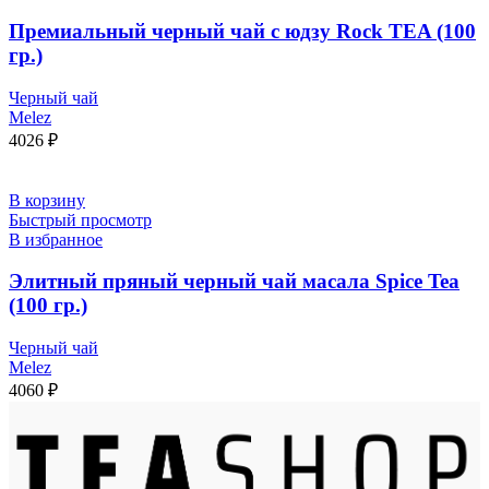
Премиальный черный чай с юдзу Rock TEA (100
гр.)
Черный чай
Melez
4026
₽
В корзину
Быстрый просмотр
В избранное
Элитный пряный черный чай масала Spice Tea
(100 гр.)
Черный чай
Melez
4060
₽