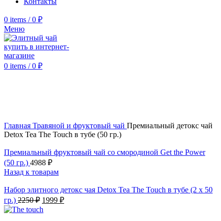
Контакты
0
items
/
0
₽
Меню
0
items
/
0
₽
Click to enlarge
Главная
Травяной и фруктовый чай
Премиальный детокс чай
Detox Tea The Touch в тубе (50 гр.)
Премиальный фруктовый чай со смородиной Get the Power
(50 гр.)
4988
₽
Назад к товарам
Набор элитного детокс чая Detox Tea The Touch в тубе (2 х 50
Первоначальная
Текущая
гр.)
2250
₽
1999
₽
цена
цена:
составляла
1999 ₽.