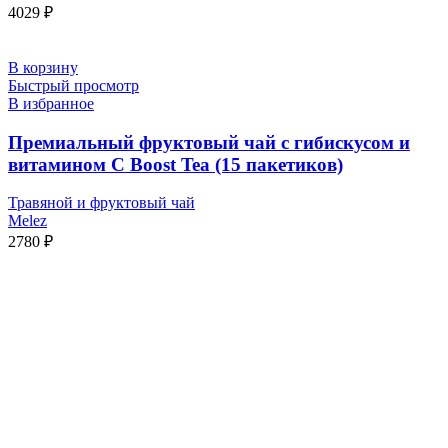
4029
₽
В корзину
Быстрый просмотр
В избранное
Премиальный фруктовый чай с гибискусом и
витамином С Boost Tea (15 пакетиков)
Травяной и фруктовый чай
Melez
2780
₽