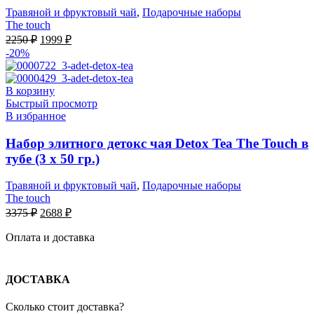
Травяной и фруктовый чай
,
Подарочные наборы
The touch
Первоначальная
Текущая
2250
₽
1999
₽
цена
цена:
-20%
составляла
1999 ₽.
2250 ₽.
В корзину
Быстрый просмотр
В избранное
Набор элитного детокс чая Detox Tea The Touch в
тубе (3 х 50 гр.)
Травяной и фруктовый чай
,
Подарочные наборы
The touch
Первоначальная
Текущая
3375
₽
2688
₽
цена
цена:
составляла
Оплата и доставка
2688 ₽.
3375 ₽.
ДОСТАВКА
Сколько стоит доставка?