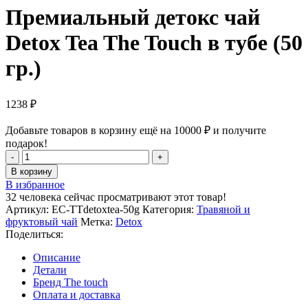
2250 ₽.
Премиальный детокс чай
Detox Tea The Touch в тубе (50
гр.)
1238
₽
Добавьте товаров в корзину ещё на
10000
₽
и получите
подарок!
Количество
товара
В корзину
Премиальный
В избранное
детокс
32
человека сейчас просматривают этот товар!
чай
Артикул:
EC-TTdetoxtea-50g
Категория:
Травяной и
Detox
фруктовый чай
Метка:
Detox
Tea
Поделиться:
The
Touch
Описание
в
Детали
тубе
Бренд The touch
(50
Оплата и доставка
гр.)