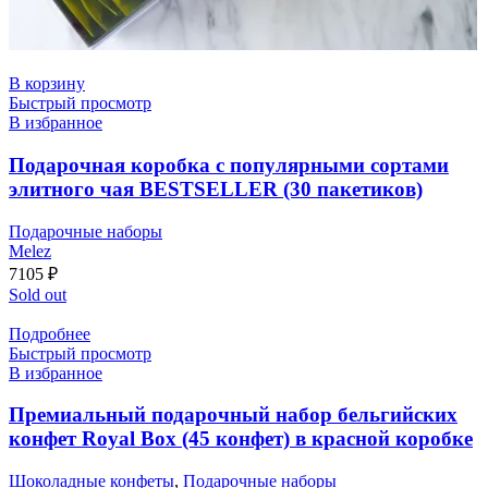
В корзину
Быстрый просмотр
В избранное
Подарочная коробка с популярными сортами
элитного чая BESTSELLER (30 пакетиков)
Подарочные наборы
Melez
7105
₽
Sold out
Подробнее
Быстрый просмотр
В избранное
Премиальный подарочный набор бельгийских
конфет Royal Box (45 конфет) в красной коробке
Шоколадные конфеты
,
Подарочные наборы