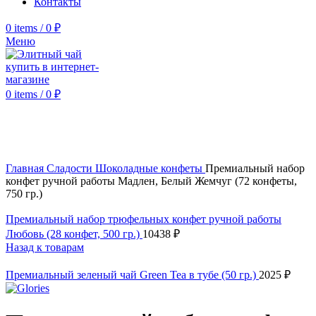
Контакты
0
items
/
0
₽
Меню
0
items
/
0
₽
Click to enlarge
Главная
Сладости
Шоколадные конфеты
Премиальный набор
конфет ручной работы Мадлен, Белый Жемчуг (72 конфеты,
750 гр.)
Премиальный набор трюфельных конфет ручной работы
Любовь (28 конфет, 500 гр.)
10438
₽
Назад к товарам
Премиальный зеленый чай Green Tea в тубе (50 гр.)
2025
₽