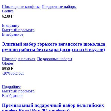
Шоколадные конфеты
,
Подарочные наборы
Godiva
6238
₽
В корзину
Быстрый просмотр
В избранное
Элитный набор горького веганского шоколада
ручной работы без сахара (ассорти из 6 вкусов)
Шоколад в плитках
,
Подарочные наборы
Glories
6950
₽
-20%
Sold out
Подробнее
Быстрый просмотр
В избранное
Премиальный подарочный набор бельгийских
конфет Royal Box (94 конфеты)