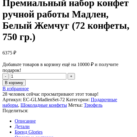
Премиальный набор конфет
ручной работы Мадлен,
Белый Жемчуг (72 конфеты,
750 гр.)
6375
₽
Добавьте товаров в корзину ещё на
10000
₽
и получите
подарок!
Количество
товара
В корзину
Премиальный
В избранное
набор
28
человек сейчас просматривают этот товар!
конфет
Артикул:
EC-GLMadlenSet-72
Категории:
Подарочные
ручной
наборы
,
Шоколадные конфеты
Метка:
Трюфель
работы
Поделиться:
Мадлен,
Белый
Описание
Жемчуг
Детали
(72
Бренд Glories
конфеты,