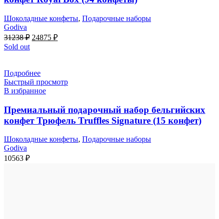
Шоколадные конфеты
,
Подарочные наборы
Godiva
Первоначальная
Текущая
31238
₽
24875
₽
цена
цена:
Sold out
составляла
24875 ₽.
31238 ₽.
Подробнее
Быстрый просмотр
В избранное
Премиальный подарочный набор бельгийских
конфет Трюфель Truffles Signature (15 конфет)
Шоколадные конфеты
,
Подарочные наборы
Godiva
10563
₽