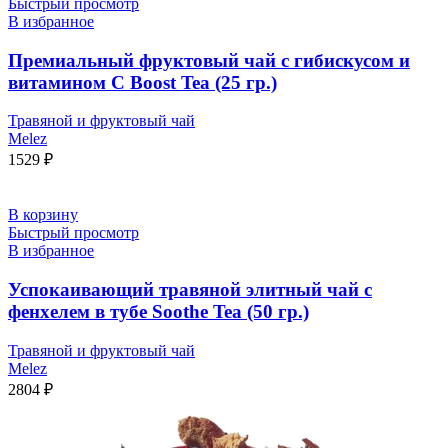
Быстрый просмотр
В избранное
Премиальный фруктовый чай с гибискусом и
витамином С Boost Tea (25 гр.)
Травяной и фруктовый чай
Melez
1529
₽
В корзину
Быстрый просмотр
В избранное
Успокаивающий травяной элитный чай с
фенхелем в тубе Soothe Tea (50 гр.)
Травяной и фруктовый чай
Melez
2804
₽