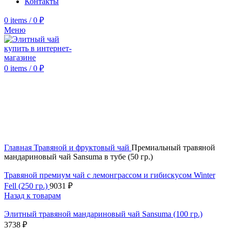
Контакты
0
items
/
0
₽
Меню
0
items
/
0
₽
Click to enlarge
Главная
Травяной и фруктовый чай
Премиальный травяной
мандариновый чай Sansuma в тубе (50 гр.)
Травяной премиум чай с лемонграссом и гибискусом Winter
Fell (250 гр.)
9031
₽
Назад к товарам
Элитный травяной мандариновый чай Sansuma (100 гр.)
3738
₽