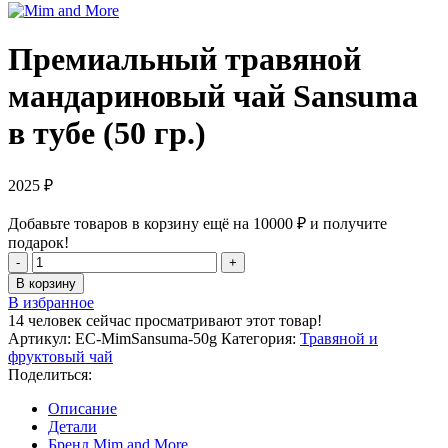
Премиальный травяной
мандариновый чай Sansuma
в тубе (50 гр.)
2025
₽
Добавьте товаров в корзину ещё на
10000
₽
и получите
подарок!
Количество
товара
В корзину
Премиальный
В избранное
травяной
14
человек сейчас просматривают этот товар!
мандариновый
Артикул:
EC-MimSansuma-50g
Категория:
Травяной и
чай
фруктовый чай
Sansuma
Поделиться:
в
тубе
Описание
(50
Детали
гр.)
Бренд Mim and More