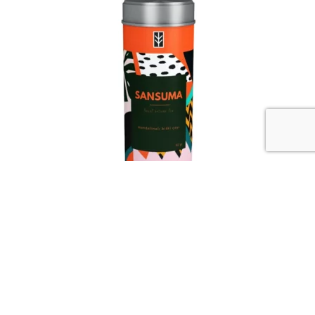
Премиальный травяной мандариновый чай Sansuma в
тубе (50 гр.)