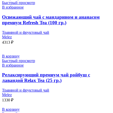
Быстрый просмотр
В избранное
Освежающий чай с мандарином и ананасом
премиум Refresh Tea (100 гр.)
Травяной и фруктовый чай
Melez
4313
₽
В корзину
Быстрый просмотр
В избранное
Релаксирующий премиум чай ройбуш с
лавандой Relax Tea (25 гр.)
Травяной и фруктовый чай
Melez
1330
₽
В корзину