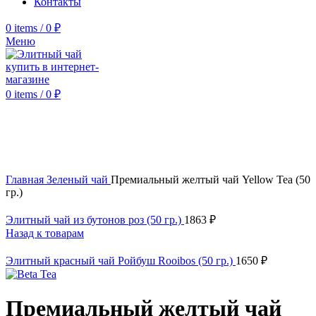
Контакты
0
items
/
0
₽
Меню
0
items
/
0
₽
Click to enlarge
Главная
Зеленый чай
Премиальный желтый чай Yellow Tea (50
гр.)
Элитный чай из бутонов роз (50 гр.)
1863
₽
Назад к товарам
Элитный красный чай Ройбуш Rooibos (50 гр.)
1650
₽
Премиальный желтый чай