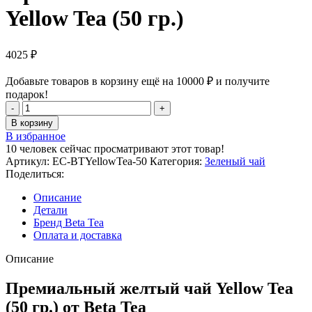
Yellow Tea (50 гр.)
4025
₽
Добавьте товаров в корзину ещё на
10000
₽
и получите
подарок!
Количество
товара
В корзину
Премиальный
В избранное
желтый
10
человек сейчас просматривают этот товар!
чай
Артикул:
EC-BTYellowTea-50
Категория:
Зеленый чай
Yellow
Поделиться:
Tea
(50
Описание
гр.)
Детали
Бренд Beta Tea
Оплата и доставка
Описание
Премиальный желтый чай Yellow Tea
(50 гр.) от Beta Tea