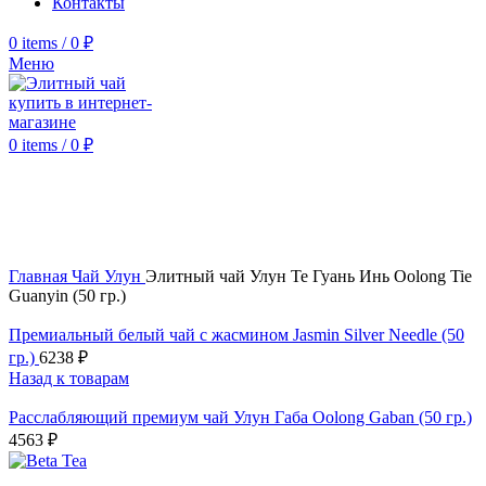
Контакты
0
items
/
0
₽
Меню
0
items
/
0
₽
Click to enlarge
Главная
Чай Улун
Элитный чай Улун Те Гуань Инь Oolong Tie
Guanyin (50 гр.)
Премиальный белый чай с жасмином Jasmin Silver Needle (50
гр.)
6238
₽
Назад к товарам
Расслабляющий премиум чай Улун Габа Oolong Gaban (50 гр.)
4563
₽