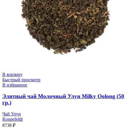
В корзину
Быстрый просмотр
В избранное
Элитный чай Молочный Улун Milky Oolong (50
гр.)
Чай Улун
Ronnefeldt
8738
₽