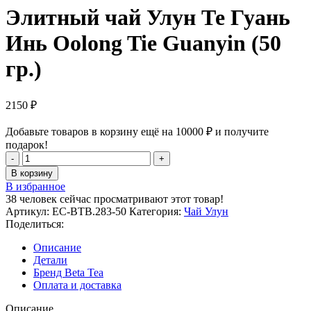
Элитный чай Улун Те Гуань
Инь Oolong Tie Guanyin (50
гр.)
2150
₽
Добавьте товаров в корзину ещё на
10000
₽
и получите
подарок!
Количество
товара
В корзину
Элитный
В избранное
чай
38
человек сейчас просматривают этот товар!
Улун
Артикул:
EC-BTB.283-50
Категория:
Чай Улун
Те
Поделиться:
Гуань
Инь
Описание
Oolong
Детали
Tie
Бренд Beta Tea
Guanyin
Оплата и доставка
(50
гр.)
Описание