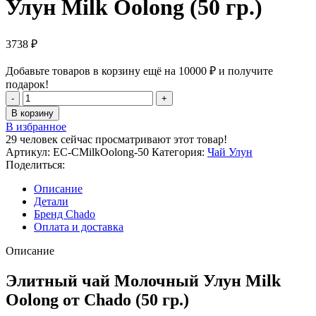
Улун Milk Oolong (50 гр.)
3738
₽
Добавьте товаров в корзину ещё на
10000
₽
и получите
подарок!
Количество
товара
В корзину
Элитный
В избранное
чай
29
человек сейчас просматривают этот товар!
Молочный
Артикул:
EC-CMilkOolong-50
Категория:
Чай Улун
Улун
Поделиться:
Milk
Oolong
Описание
(50
Детали
гр.)
Бренд Chado
Оплата и доставка
Описание
Элитный чай Молочный Улун Milk
Oolong от Chado (50 гр.)