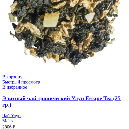
В корзину
Быстрый просмотр
В избранное
Элитный чай тропический Улун Escape Tea (25
гр.)
Чай Улун
Melez
2806
₽