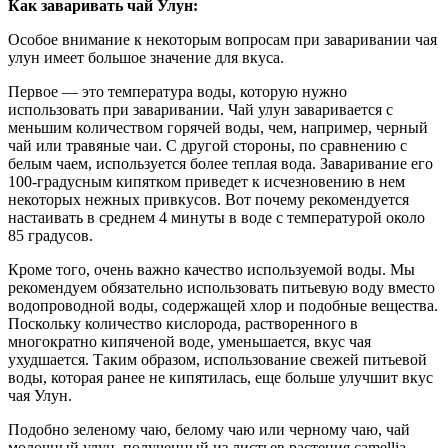
Как заваривать чай Улун:
Особое внимание к некоторым вопросам при заваривании чая
улун имеет большое значение для вкуса.
Первое — это температура воды, которую нужно
использовать при заваривании. Чай улун заваривается с
меньшим количеством горячей воды, чем, например, черный
чай или травяные чаи. С другой стороны, по сравнению с
белым чаем, используется более теплая вода. Заваривание его
100-градусным кипятком приведет к исчезновению в нем
некоторых нежных привкусов. Вот почему рекомендуется
настаивать в среднем 4 минуты в воде с температурой около
85 градусов.
Кроме того, очень важно качество используемой воды. Мы
рекомендуем обязательно использовать питьевую воду вместо
водопроводной воды, содержащей хлор и подобные вещества.
Поскольку количество кислорода, растворенного в
многократно кипяченой воде, уменьшается, вкус чая
ухудшается. Таким образом, использование свежей питьевой
воды, которая ранее не кипятилась, еще больше улучшит вкус
чая Улун.
Подобно зеленому чаю, белому чаю или черному чаю, чай
молочный улун, полученный из листьев растения camellia