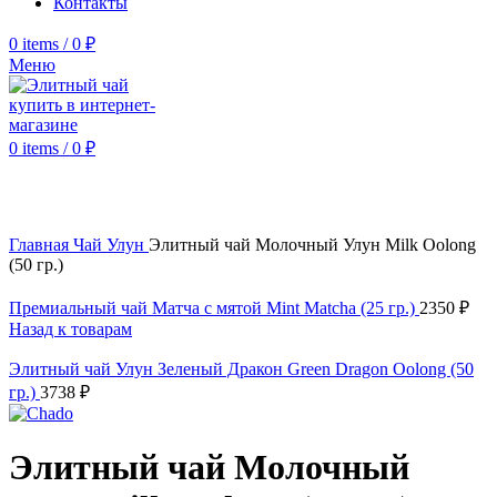
Контакты
0
items
/
0
₽
Меню
0
items
/
0
₽
Click to enlarge
Главная
Чай Улун
Элитный чай Молочный Улун Milk Oolong
(50 гр.)
Премиальный чай Матча с мятой Mint Matcha (25 гр.)
2350
₽
Назад к товарам
Элитный чай Улун Зеленый Дракон Green Dragon Oolong (50
гр.)
3738
₽
Элитный чай Молочный