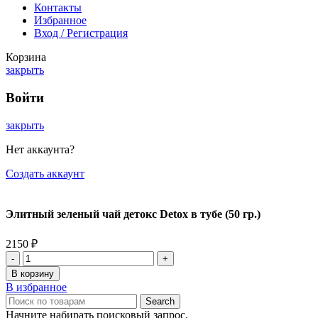
Контакты
Избранное
Вход / Регистрация
Корзина
закрыть
Войти
закрыть
Нет аккаунта?
Создать аккаунт
Элитный зеленый чай детокс Detox в тубе (50 гр.)
2150
₽
Количество
товара
В корзину
Элитный
В избранное
зеленый
Search
чай
Начните набирать поисковый запрос.