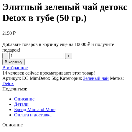
Элитный зеленый чай детокс
Detox в тубе (50 гр.)
2150
₽
Добавьте товаров в корзину ещё на
10000
₽
и получите
подарок!
Количество
товара
В корзину
Элитный
В избранное
зеленый
14
человек сейчас просматривают этот товар!
чай
Артикул:
EC-MimDetox-50g
Категория:
Зеленый чай
Метка:
детокс
Detox
Detox
Поделиться:
в
тубе
Описание
(50
Детали
гр.)
Бренд Mim and More
Оплата и доставка
Описание