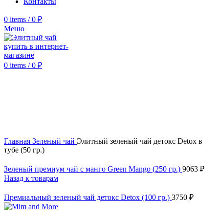
Контакты
0
items
/
0
₽
Меню
0
items
/
0
₽
Click to enlarge
Главная
Зеленый чай
Элитный зеленый чай детокс Detox в
тубе (50 гр.)
Зеленый премиум чай с манго Green Mango (250 гр.)
9063
₽
Назад к товарам
Премиальный зеленый чай детокс Detox (100 гр.)
3750
₽