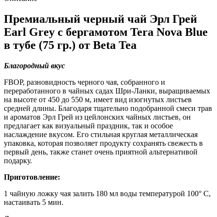
(75
гр.)
Премиальный черный чай Эрл Грей
Earl Grey с бергамотом Tera Nova Blue
в тубе (75 гр.) от Beta Tea
Благородный вкус
FBOP, разновидность черного чая, собранного и
переработанного в чайных садах Шри-Ланки, выращиваемых
на высоте от 450 до 550 м, имеет вид изогнутых листьев
средней длины. Благодаря тщательно подобранной смеси трав
и ароматов Эрл Грей из цейлонских чайных листьев, он
предлагает как визуальный праздник, так и особое
наслаждение вкусом. Его стильная круглая металлическая
упаковка, которая позволяет продукту сохранять свежесть в
первый день, также станет очень приятной альтернативой
подарку.
Приготовление:
1 чайную ложку чая залить 180 мл воды температурой 100° C,
настаивать 5 мин.