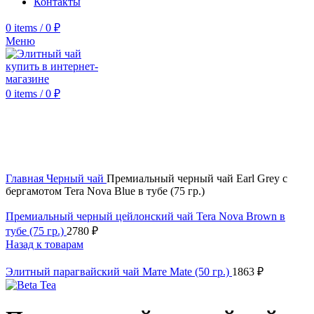
Контакты
0
items
/
0
₽
Меню
0
items
/
0
₽
Click to enlarge
Главная
Черный чай
Премиальный черный чай Earl Grey с
бергамотом Tera Nova Blue в тубе (75 гр.)
Премиальный черный цейлонский чай Tera Nova Brown в
тубе (75 гр.)
2780
₽
Назад к товарам
Элитный парагвайский чай Мате Mate (50 гр.)
1863
₽