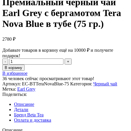
Премиальный черный чай
Earl Grey с бергамотом Tera
Nova Blue в тубе (75 гр.)
2780
₽
Добавьте товаров в корзину ещё на
10000
₽
и получите
подарок!
Количество
товара
В корзину
Премиальный
В избранное
черный
36
человек сейчас просматривают этот товар!
чай
Артикул:
EC-BTTeraNovaBlue-75
Категория:
Черный чай
Earl
Метка:
Earl Grey
Grey
Поделиться:
с
бергамотом
Описание
Tera
Детали
Nova
Бренд Beta Tea
Blue
Оплата и доставка
в
тубе
Описание