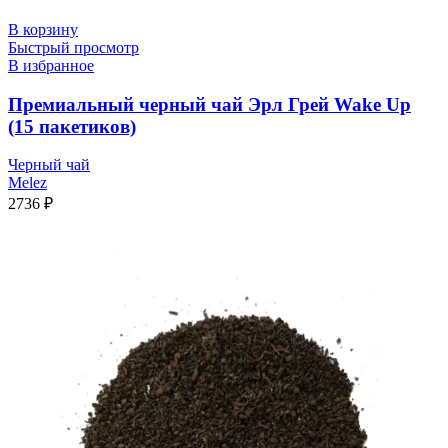
В корзину
Быстрый просмотр
В избранное
Премиальный черный чай Эрл Грей Wake Up
(15 пакетиков)
Черный чай
Melez
2736
₽