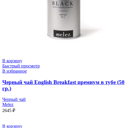
В корзину
Быстрый просмотр
В избранное
Черный чай English Breakfast премиум в тубе (50
гр.)
Черный чай
Melez
2645
₽
В корзину