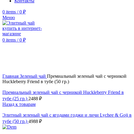
Контакты
0
items
/
0
₽
Меню
0
items
/
0
₽
Click to enlarge
Главная
Зеленый чай
Премиальный зеленый чай с черникой
Huckleberry Friend в тубе (50 гр.)
Премиальный зеленый чай с черникой Huckleberry Friend в
тубе (25 гр.)
2488
₽
Назад к товарам
Элитный зеленый чай с ягодами годжи и личи Lychee & Goji в
тубе (50 гр.)
4988
₽