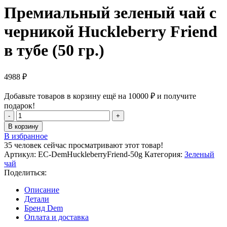
Премиальный зеленый чай с
черникой Huckleberry Friend
в тубе (50 гр.)
4988
₽
Добавьте товаров в корзину ещё на
10000
₽
и получите
подарок!
Количество
товара
В корзину
Премиальный
В избранное
зеленый
35
человек сейчас просматривают этот товар!
чай
Артикул:
EC-DemHuckleberryFriend-50g
Категория:
Зеленый
с
чай
черникой
Поделиться:
Huckleberry
Friend
Описание
в
Детали
тубе
Бренд Dem
(50
Оплата и доставка
гр.)