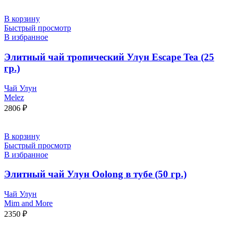
В корзину
Быстрый просмотр
В избранное
Элитный чай тропический Улун Escape Tea (25
гр.)
Чай Улун
Melez
2806
₽
В корзину
Быстрый просмотр
В избранное
Элитный чай Улун Oolong в тубе (50 гр.)
Чай Улун
Mim and More
2350
₽