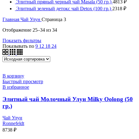
Элитный пряный черный чай Masala (50 гр.)
4813
₽
Элитный зеленый детокс чай Detox (100 гр.)
2318
₽
Главная
Чай Улун
Страница 3
Отображение 25–34 из 34
Показать фильтры
Показывать по
9
12
18
24
В корзину
Быстрый просмотр
В избранное
Элитный чай Молочный Улун Milky Oolong (50
гр.)
Чай Улун
Ronnefeldt
8738
₽