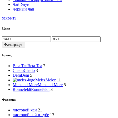
Чай Улун
Черный чай
закрыть
Цена
Минимальная
Максимальная
цена
цена
Фильтрация
Бренд
Beta Tea
Beta Tea
7
Chado
Chado
3
Dem
Dem
5
Melez
Melez
11
Mim and More
Mim and More
5
Ronnefeldt
Ronnefeldt
3
Фасовка
листовой чай
21
листовой чай в тубе
13