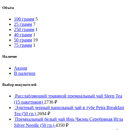
Объём
100 грамм
5
25 грамм
7
250 грамм
1
40 грамм
1
50 грамм
19
75 грамм
1
Наличие
Акция
В наличии
Выбор покупателей
Расслабляющий травяной премиальный чай Sleep Tea
(15 пакетиков)
2736
₽
Элитный черный ванильный чай в тубе Petra Breakfast
Tea (50 гр.)
2694
₽
Премиальный белый чай Инь Чжэнь Серебряная Игла
Silver Needle (50 гр.)
4350
₽