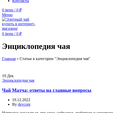
Контакты
0
items
/
0
₽
Меню
0
items
/
0
₽
Энциклопедия чая
Главная
»
Статьи в категории "Энциклопедия чая"
19
Дек
Энциклопедия чая
Чай Матча: ответы на главные вопросы
19.12.2022
By
devcore
Нетрудно догадаться, что здесь собрались любители и ценители 