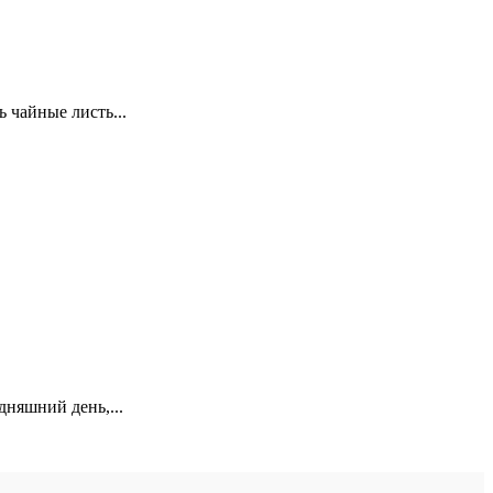
 чайные листь...
дняшний день,...